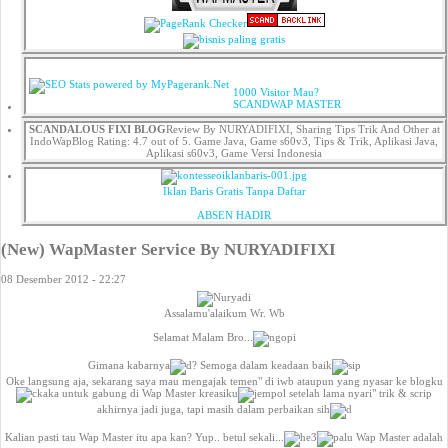
1000 Visitor Mau?
SCANDWAP MASTER
SCANDALOUS FIXI BLOG
Review
By
NURYADIFIXI
,
Sharing Tips Trik And Other
at
IndoWapBlog
Rating:
4.7
out of 5.
Game Java, Game s60v3, Tips & Trik, Aplikasi Java,
Aplikasi s60v3, Game Versi Indonesia
Iklan Baris Gratis Tanpa Daftar
ABSEN HADIR
(New) WapMaster Service By NURYADIFIXI
08 Desember 2012 - 22:27
Assalamu'alaikum Wr. Wb
Selamat Malam Bro...
Gimana kabarnya
? Semoga dalam keadaan baik
Oke langsung aja, sekarang saya mau mengajak temen" di iwb ataupun yang nyasar ke blogku
untuk gabung di Wap Master kreasiku
setelah lama nyari" trik & scrip
akhirnya jadi juga, tapi masih dalam perbaikan sih
Kalian pasti tau Wap Master itu apa kan? Yup.. betul sekali...
Wap Master adalah