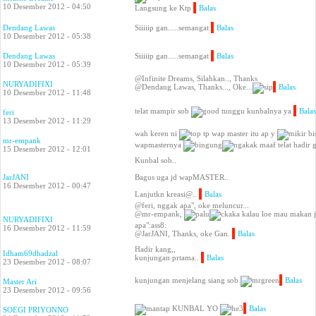
10 Desember 2012 - 04:50
Langsung ke Ktp
Balas
Dendang Lawas
Siiiiip gan.....semangat
Balas
10 Desember 2012 - 05:38
Dendang Lawas
Siiiiip gan.....semangat
Balas
10 Desember 2012 - 05:39
@Infinite Dreams, Silahkan.., Thanks
NURYADIFIXI
@Dendang Lawas, Thanks..., Oke...
Balas
10 Desember 2012 - 11:48
telat mampir sob
tunggu kunbalnya ya
Balas
feri
13 Desember 2012 - 11:29
wah keren ni
tp wap master itu ap y
bi
mr-empank
wapmasternya
maaf telat hadir
15 Desember 2012 - 12:01
Kunbal sob..
JarJANI
Bagus uga jd wapMASTER..
16 Desember 2012 - 00:47
Lanjutkn kreasi@..
Balas
@feri, nggak apa", oke meluncur...
@mr-empank,
kalau loe mau makan 
NURYADIFIXI
apa":ass8:
16 Desember 2012 - 11:59
@JarJANI, Thanks, oke Gan.
Balas
Hadir kang,,
Idham69dhadzal
kunjungan prtama..
Balas
23 Desember 2012 - 08:07
kunjungan menjelang siang sob
Balas
Master Ari
23 Desember 2012 - 09:56
KUNBAL YO
Balas
SOEGI PRIYONNO