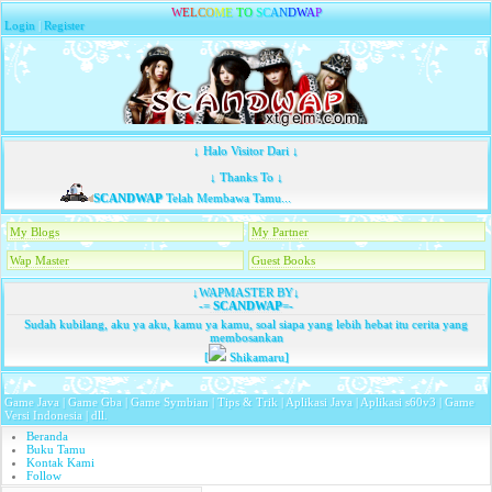
W
E
L
C
O
M
E
T
O
S
C
A
N
D
W
A
P
Login
|
Register
↓ Halo Visitor Dari ↓
↓ Thanks To ↓
SCANDWAP
Telah Membawa Tamu...
My Blogs
My Partner
Wap Master
Guest Books
↓WAPMASTER BY↓
-=
SCANDWAP
=-
Sudah kubilang, aku ya aku, kamu ya kamu, soal siapa yang lebih hebat itu cerita yang
membosankan
[
Shikamaru]
Game Java | Game Gba | Game Symbian | Tips & Trik | Aplikasi Java | Aplikasi s60v3 | Game
Versi Indonesia | dll.
Beranda
Buku Tamu
Kontak Kami
Follow