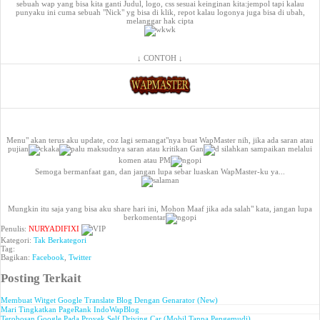
sebuah wap yang bisa kita ganti Judul, logo, css sesuai keinginan kita:jempol tapi kalau
punyaku ini cuma sebuah "Nick" yg bisa di klik, repot kalau logonya juga bisa di ubah,
melanggar hak cipta
↓ CONTOH ↓
Menu" akan terus aku update, coz lagi semangat"nya buat WapMaster nih, jika ada saran atau
pujian
maksudnya saran atau kritikan Gan
silahkan sampaikan melalui
komen atau PM
Semoga bermanfaat gan, dan jangan lupa sebar luaskan WapMaster-ku ya...
Mungkin itu saja yang bisa aku share hari ini, Mohon Maaf jika ada salah" kata, jangan lupa
berkomentar
Penulis:
NURYADIFIXI
Kategori:
Tak Berkategori
Tag:
Bagikan:
Facebook
,
Twitter
Posting Terkait
Membuat Witget Google Translate Blog Dengan Genarator (New)
Mari Tingkatkan PageRank IndoWapBlog
Terobosan Google Pada Proyek Self Driving Car (Mobil Tanpa Pengemudi)