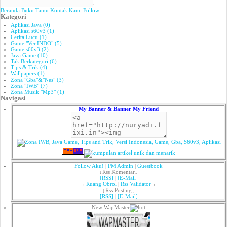
Beranda
Buku Tamu
Kontak Kami
Follow
Kategori
Aplikasi Java (0)
Aplikasi s60v3 (1)
Cerita Lucu (1)
Game "Ver.INDO" (5)
Game s60v3 (2)
Java Game (10)
Tak Berkategori (6)
Tips & Trik (4)
Wallpapers (1)
Zona "Gba"&"Nes" (3)
Zona "IWB" (7)
Zona Musik "Mp3" (1)
Navigasi
My Banner & Banner My Friend
Follow Aku!
|
PM Admin
|
Guestbook
↓Rss Komentar↓
[RSS]
|
[E-Mail]
→
Ruang Obrol
|
Rss Validator
←
↓Rss Posting↓
[RSS]
|
[E-Mail]
New WapMaster