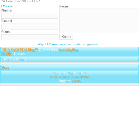
24 Desember 2012 - 11:52
[
Masuk
]
Pesan
Nama
Email
Situs
Wap FTP aman nyaman,mudah di gunakan !
"NUR YADI"FIXI Blog™
| Powered by
IndoWapBlog
Mobile
| Desktop
Banner & Partners
Share
|
Today: 1 | Total: 20127
© 2012-2026
SCANDWAP
Support:
xtgem