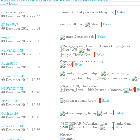
Hallo Dunia
@Bima_synyster
manteb Kunbal ya www.m.idwap.org
Balas
08 Desember 2012 - 22:33
ane intip dl bro..
Balas
@User IWB
09 Desember 2012 - 00:04
mantap sob
Balas
nugie
09 Desember 2012 - 03:06
@Bima_synyster, Oke bim Thanks kunjunganya.
@User IWB,
...
NURYADIFIXI
09 Desember 2012 - 06:07
@nugie, Thanks Gan...
Balas
Wapmaster ada acara streming Tv
Agen 6630
Balas
09 Desember 2012 - 08:59
kang,ane intip +
dl kang,
@irwan_bantal
btw ditnggu kunbalny di gubug reot ane ea kang
09 Desember 2012 - 10:52
@Agen 6630, Thanks Gan...
NURYADIFIXI
@@irwan_bantal, Udah barusan + komentar
Ba
09 Desember 2012 - 12:20
muantap brow...
Balas
PENDEKAR
09 Desember 2012 - 12:28
numpang liat aja
Balas
Galih ak 28
09 Desember 2012 - 13:25
@PENDEKAR, Wa'alaikum salam... Thanks Gan.
NURYADIFIXI
@
MII
Daftar Dong
Balas
09 Desember 2012 - 13:36
Wawawa. . .
Infinite Dreams